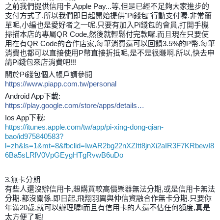
之前我們提供信用卡,Apple Pay...等,但是已經不足夠大家進步的
支付方式了.所以我們即日起開始提供"Pi錢包"行動支付喔.非常簡
單呢,小編也是愛好者之一呢.只要有加入Pi錢包的會員,打開手機
掃描本店的專屬QR Code,然後就輕鬆付完款囉.而且現在只要使
用在有QR Code的合作店家,每筆消費還可以回饋3.5%的P幣.每筆
消費也都可以直接使用P幣直接折抵呢,是不是很賺啊.所以,快去申
請Pi錢包來店消費吧!!!
關於Pi錢包個人帳戶請參閱
https://www.piapp.com.tw/personal
Android App下載:
https://play.google.com/store/apps/details…
Ios App下載:
https://itunes.apple.com/tw/app/pi-xing-dong-qian-
bao/id975840583?
l=zh&ls=1&mt=8&fbclid=IwAR2bg22nXZItt8jnXi2aIR3F7KRbewI8
6Ba5sLRlV0VpGEygHTgRvwB6uDo
3.無卡分期
有些人還沒辦信用卡,想購買較高價樂器無法分期,或是信用卡無法
分期.都沒關係.即日起,飛翔羽翼與仲信資融合作無卡分期.只要你
年滿20歲,就可以辦理喔!而且有信用卡的人還不佔任何額度,真是
太方便了呢!