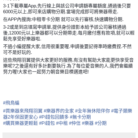
3-1下載專屬App,先行線上與該公司申請額專屬額度,通過後只要
6000元以上,即可來店購物分期.當場完成即可將樂器帶走.
在APP內搜詢:中租零卡分期 就可以先行審核,快速購物分期.
3-2或是到店填寫申請單,提供身份證影本給予該公司審核通過
後,12000元以上樂器都可以分期帶走.每月繳付應有款項,就可以輕
鬆先享受好樂器啦.
不過小編提醒大家,信用很重要喔.申請後要記得準時繳費捏.不然
可不是好玩的.
這些飛翔羽翼提供大家更好的服務,有沒有幫助大家能更快享受音
樂呢?之後還有好多計劃要執行.為了每位愛音樂的人,我們會繼續
努力喔!大家也一起努力朝音樂目標邁進吧!
#
飛鳥編
#
買樂器來飛翔羽翼
#
樂器界的全家
#
全年無休陪伴你
#
電子類樂
器2年保固更安心
#
Pi錢包回饋多
#
無卡分期
#
購買樂器更輕鬆
#
Pi錢包
#
中租
#
仲信
#
樂器
#
分期