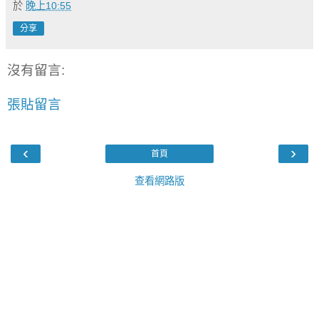
於
晚上10:55
分享
沒有留言:
張貼留言
‹
›
首頁
查看網路版