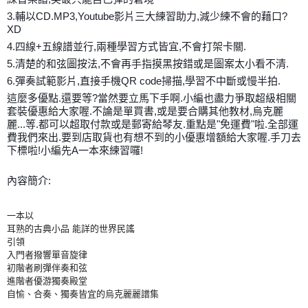
3.輔以CD.MP3,Youtube影片三大練習助力,減少練不會的藉口?
XD
4.四線+五線譜並行,兩種學習方式皆宜,不會打架卡關.
5.清楚的和弦圖按法,不會再手指摸黑按錯或是圖案太小看不清.
6.彈奏試範影片,直接手機QR code掃描,學習不中斷或慢半拍.
這麼多優點.還要等?當然要立馬下手啊.小編也盡力爭取超級相關
套裝優惠給大家喔.不論是單買書,或是要合購其他教材,烏克麗
麗...等.都可以超取付款或是郵寄給琴友.重點是"免運費"啦.全部運
費我們來出.要到店取貨也有想不到的小優惠增額給大家喔.手刀去
下標啦!小編先A一本來練習囉!
內容簡介:
一本以
耳熟的古典小品 能詳的世界民謠
引領
入門者撥響單音旋律
初階者刷彈伴奏和弦
進階者優游獨奏殿堂
自愉、合奏、獨奏皆宜的烏克麗麗譜集