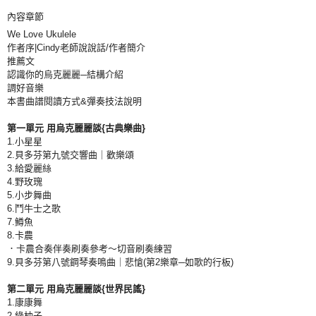
內容章節
We Love Ukulele
作者序|Cindy老師說說話/作者簡介
推薦文
認識你的烏克麗麗─結構介紹
調好音樂
本書曲譜閱讀方式&彈奏技法說明
第一單元 用烏克麗麗談{古典樂曲}
1.小星星
2.貝多芬第九號交響曲｜歡樂頌
3.給愛麗絲
4.野玫瑰
5.小步舞曲
6.鬥牛士之歌
7.鱒魚
8.卡農
．卡農合奏伴奏刷奏參考～切音刷奏練習
9.貝多芬第八號鋼琴奏鳴曲｜悲愴(第2樂章─如歌的行板)
第二單元 用烏克麗麗談{世界民謠}
1.康康舞
2.綠柚子