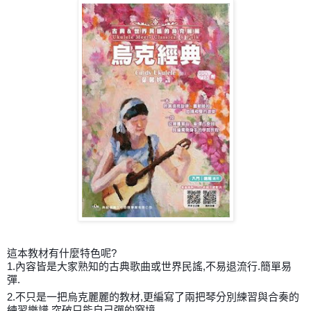
這本教材有什麼特色呢?
1.內容皆是大家熟知的古典歌曲或世界民謠,不易退流行.簡單易
彈.
2.不只是一把烏克麗麗的教材,更編寫了兩把琴分別練習與合奏的
練習樂譜,突破只能自己彈的窘境