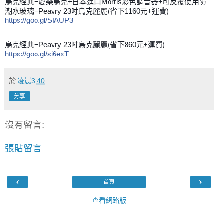
烏克經典+愛樂烏克+日本進口Morris彩色調音器+可反覆使用防
潮水玻璃+Peavry 23吋烏克麗麗(省下1160元+運費)
https://goo.gl/SfAUP3
烏克經典+Peavry 23吋烏克麗麗(省下860元+運費)
https://goo.gl/si6exT
於
凌晨3:40
分享
沒有留言:
張貼留言
‹
›
首頁
查看網路版