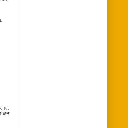
費。
使用免
不完整