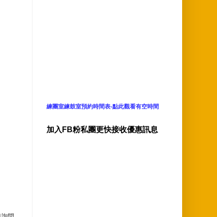
練團室練鼓室預約時間表-點此觀看有空時間
加入FB粉私團更快接收優惠訊息
息詢問