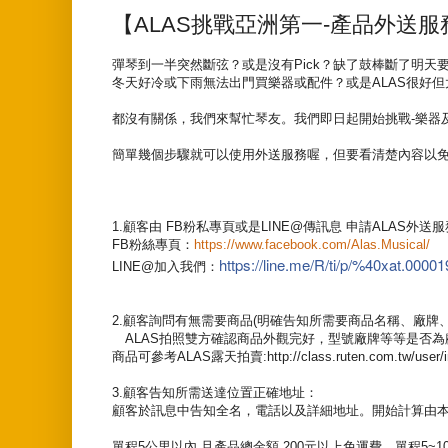
【ALAS挑戰亞洲第一-產品外送服
彈琴到一半突然斷弦？或是沒有Pick？缺了鼓棒斷了明天
冬天好冷或下雨無法出門買樂器或配件？或是ALAS很好但
都沒有關係，我們來幫忙琴友。我們即日起開始挑戰-樂器
簡單幾個步驟就可以使用外送服務喔，但要看清楚內容以
1.顧客由 FB粉私專頁或是LINE@傳訊息 申請ALAS外送
FB粉絲專頁：
https://www.facebook.com/Alas.Musical/
https://line.me/R/ti/p/%40xat.000
LINE@加入我們：
2.顧客詢問有無需要商品(明確告知所需要商品名稱、廠牌
ALAS拍照雙方確認商品外觀完好，型號廠牌等等是否為
商品可參考ALAS露天拍賣:http://class.ruten.com.tw/user/ind
3.顧客告知所需送達位置正確地址：
顧客於訊息中告知全名，電話以及詳細地址。開始計算由
單程5公里以內 且產品總金額 200元以上免運費，單程5~