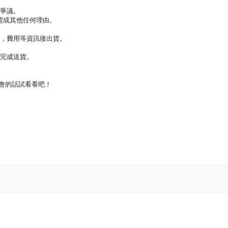
謂爭議。
電或其他任何理由。
點，費用等資訊後出貨。
知完成送貨。
機會的話試看看吧！