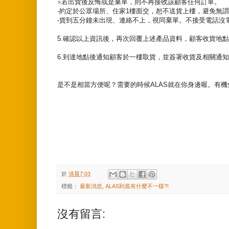
※若出貨後反悔或是棄單，則不再接收該顧客任何訂單。
-約定於公眾場所、住家1樓面交，恕不送貨上樓，避免無
-貨到五分鐘未出現、連絡不上，視同棄單。不接受電話沒
5.確認以上資訊後，再次回覆上述產品資料，顧客收貨地
6.到達地點後通知顧客於一樓取貨，並簽署收貨及相關通
是不是相當方便呢？需要的時候ALAS就在你身邊喔。有
於
清晨7:03
標籤：
最新消息
,
ALAS到底有什麼不一樣?!
沒有留言: