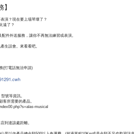
務】
要表演？現在要上場琴壞了？
太遠了？
及配件外送服務，讓你不再無法練習或表演。
免產生誤會。來看看吧。
服務(打電話無法申請)
0191291.cwh
、型號等資訊。
顧客所需要的產品。
ex00.php?s=alas-musical
本店到達該處距離。
10公里以內產品總金額500以上免運費。(超過單程10Km或是金額不足也歡迎訊