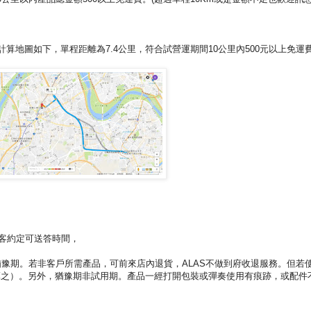
計算地圖如下，單程距離為7.4公里，符合試營運期間10公里內500元以上免運
顧客約定可送答時間，
豫期。若非客戶所需產品，可前來店內退貨，ALAS不做到府收退服務。但若
算之）。另外，猶豫期非試用期。產品一經打開包裝或彈奏使用有痕跡，或配件