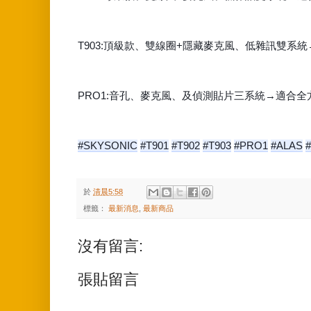
T903:頂級款、雙線圈+隱藏麥克風、低雜訊雙系
PRO1:音孔、麥克風、及偵測貼片三系統→適合全
#SKYSONIC
#T901
#T902
#T903
#PRO1
#ALAS
於
清晨5:58
標籤：
最新消息
,
最新商品
沒有留言:
張貼留言