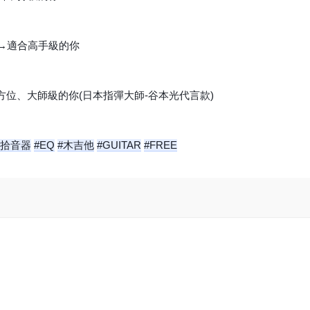
統→適合高手級的你
方位、大師級的你(日本指彈大師-谷本光代言款)
#拾音器
#EQ
#木吉他
#GUITAR
#FREE