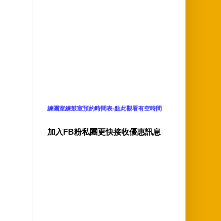
練團室練鼓室預約時間表-點此觀看有空時間
加入FB粉私團更快接收優惠訊息