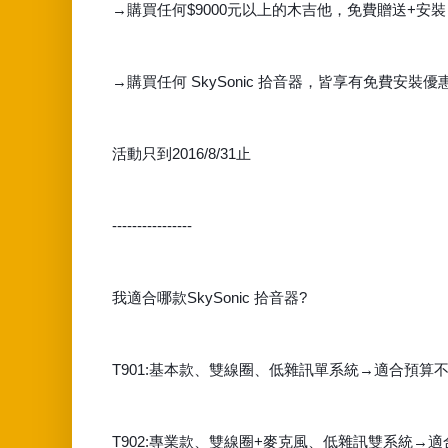
→購買任何$9000元以上的木吉他，免費贈送+安裝 SkyS
→購買任何 SkySonic 拾音器，皆享有免費安裝優惠
活動只到2016/8/31止
----------------
我適合哪款SkySonic 拾音器?
T901:基本款、雙線圈、低雜訊單系統→適合預算
T902:專業款、雙線圈+麥克風、低雜訊雙系統→