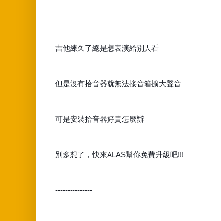
吉他練久了總是想表演給別人看
但是沒有拾音器就無法接音箱擴大聲音
可是安裝拾音器好貴怎麼辦
別多想了，快來ALAS幫你免費升級吧!!!
---------------