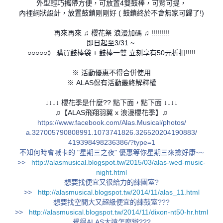
外型輕巧攜帶方便，可放置4雙鼓棒，可背可提，
內裡網狀設計，放置鼓鎖剛剛好 ( 鼓鎖終於不會無家可歸了!)
再來再來 ♫ 櫻花祭 浪漫加碼 ♫ !!!!!!!!!
即日起至3/31 ~
○○○○○》 購買鼓棒袋 + 鼓棒一雙 立刻享有50元折扣!!!!!
※ 活動優惠不得合併使用
※ ALAS保有活動最終解釋權
↓↓↓↓ 櫻花季是什麼?? 點下面，點下面 ↓↓↓↓
♫【ALAS飛翔羽翼 x 浪漫櫻花季】♫
https://www.facebook.com/
Alas.Musical/photos/
a.327005790808991.107374182
6.326520204190883/
419398498236386/?type=1
不知何時會喊卡的 "星期三之夜" 優惠等你星期三來撿好康~~
>>
http://alasmusical.blogspot.tw/2015/03/alas-wed-music-
night.html
想要找便宜又很給力的練團室?
>>
http://alasmusical.blogspot.tw/2014/11/alas_11.html
想要找空間大又超級便宜的練鼓室???
>>
http://alasmusical.blogspot.tw/2014/11/dixon-nt50-hr.html
覺得ALAS太遠怎麼辦???