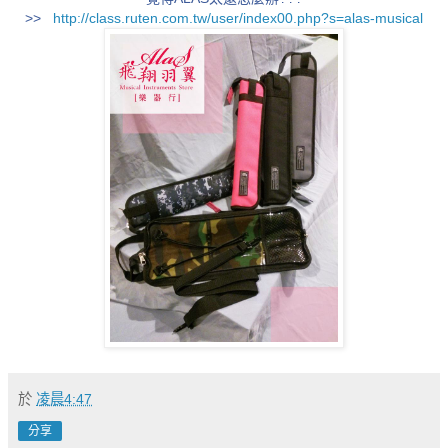
>>
http://class.ruten.com.tw/user/index00.php?s=alas-musical
於
凌晨4:47
分享