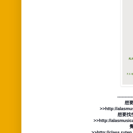
----------
想
>>http://alasmu
想要找
>>http://alasmusic
覺
>>http://class.rute