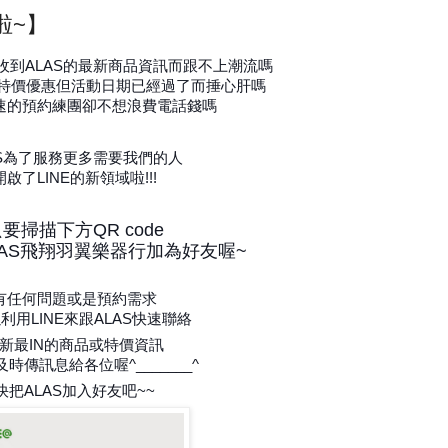
啦~】
收到ALAS的最新商品資訊而跟不上潮流嗎
的特價優惠但活動日期已經過了而捶心肝嗎
速的預約練團卻不想浪費電話錢嗎
AS為了服務更多需要我們的人
開啟了LINE的新領域啦!!!
要掃描下方QR code
LAS飛翔羽翼樂器行加為好友喔~
有任何問題或是預約需求
利用LINE來跟ALAS快速聯絡
新最IN的商品或特價資訊
時傳訊息給各位喔^_______^
快把ALAS加入好友吧~~