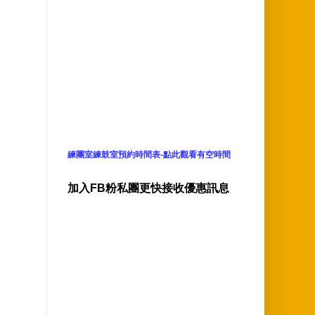
練團室練鼓室預約時間表-點此觀看有空時間
加入FB粉私團更快接收優惠訊息